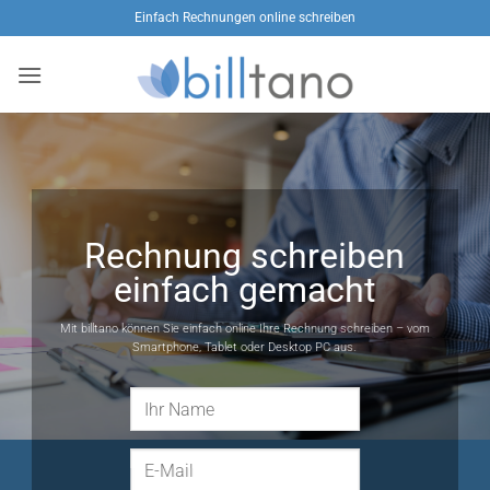
Zum
Einfach Rechnungen online schreiben
Inhalt
springen
Rechnung schreiben
einfach gemacht
Mit billtano können Sie einfach online Ihre Rechnung schreiben – vom
Smartphone, Tablet oder Desktop PC aus.