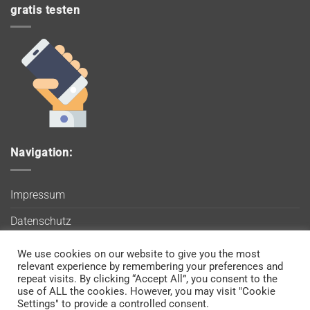
gratis testen
Navigation:
Impressum
Datenschutz
AGB
We use cookies on our website to give you the most
Wir verwenden Cookies, um sicherzustellen, dass Sie auf
relevant experience by remembering your preferences and
Blog
unserer Website die bestmögliche Erfahrung machen. Wenn
repeat visits. By clicking “Accept All”, you consent to the
use of ALL the cookies. However, you may visit "Cookie
Sie diese Website weiterhin nutzen, gehen wir davon aus, dass
Kontakt
Settings" to provide a controlled consent.
Sie damit einverstanden sind.