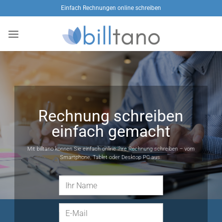
Zum
Einfach Rechnungen online schreiben
Inhalt
springen
Rechnung schreiben
einfach gemacht
Mit billtano können Sie einfach online Ihre Rechnung schreiben – vom
Smartphone, Tablet oder Desktop PC aus.