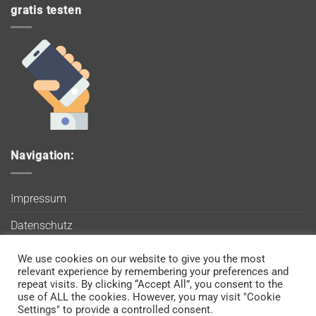
gratis testen
Navigation:
Impressum
Datenschutz
AGB
We use cookies on our website to give you the most
Wir verwenden Cookies, um sicherzustellen, dass Sie auf
relevant experience by remembering your preferences and
Blog
unserer Website die bestmögliche Erfahrung machen. Wenn
repeat visits. By clicking “Accept All”, you consent to the
use of ALL the cookies. However, you may visit "Cookie
Sie diese Website weiterhin nutzen, gehen wir davon aus, dass
Kontakt
Settings" to provide a controlled consent.
Sie damit einverstanden sind.