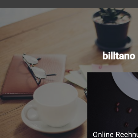
billtan
Online Rechn