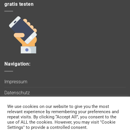
gratis testen
Navigation:
Impressum
Datenschutz
AGB
We use cookies on our website to give you the most
Wir verwenden Cookies, um sicherzustellen, dass Sie auf
relevant experience by remembering your preferences and
Blog
unserer Website die bestmögliche Erfahrung machen. Wenn
repeat visits. By clicking “Accept All”, you consent to the
use of ALL the cookies. However, you may visit "Cookie
Sie diese Website weiterhin nutzen, gehen wir davon aus, dass
Kontakt
Settings" to provide a controlled consent.
Sie damit einverstanden sind.