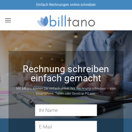
Zum
Einfach Rechnungen online schreiben
Inhalt
springen
Rechnung schreiben
einfach gemacht
Mit billtano können Sie einfach online Ihre Rechnung schreiben – vom
Smartphone, Tablet oder Desktop PC aus.