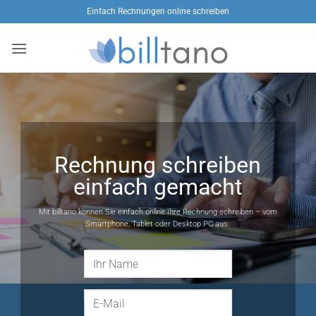
Zum
Einfach Rechnungen online schreiben
Inhalt
springen
Rechnung schreiben
einfach gemacht
Mit billtano können Sie einfach online Ihre Rechnung schreiben – vom
Smartphone, Tablet oder Desktop PC aus.