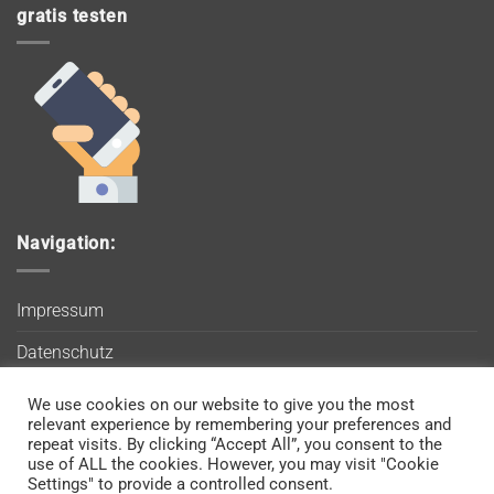
gratis testen
Navigation:
Impressum
Datenschutz
AGB
We use cookies on our website to give you the most
Wir verwenden Cookies, um sicherzustellen, dass Sie auf
relevant experience by remembering your preferences and
Blog
unserer Website die bestmögliche Erfahrung machen. Wenn
repeat visits. By clicking “Accept All”, you consent to the
use of ALL the cookies. However, you may visit "Cookie
Sie diese Website weiterhin nutzen, gehen wir davon aus, dass
Kontakt
Settings" to provide a controlled consent.
Sie damit einverstanden sind.