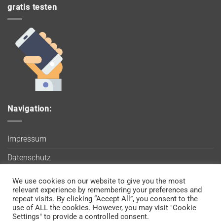
gratis testen
Navigation:
Impressum
Datenschutz
AGB
We use cookies on our website to give you the most
Wir verwenden Cookies, um sicherzustellen, dass Sie auf
relevant experience by remembering your preferences and
Blog
unserer Website die bestmögliche Erfahrung machen. Wenn
repeat visits. By clicking “Accept All”, you consent to the
use of ALL the cookies. However, you may visit "Cookie
Sie diese Website weiterhin nutzen, gehen wir davon aus, dass
Kontakt
Settings" to provide a controlled consent.
Sie damit einverstanden sind.