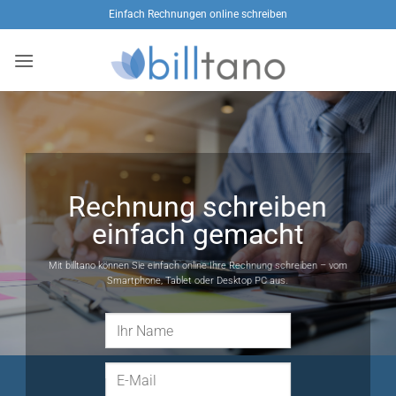
Zum
Einfach Rechnungen online schreiben
Inhalt
springen
Rechnung schreiben
einfach gemacht
Mit billtano können Sie einfach online Ihre Rechnung schreiben – vom
Smartphone, Tablet oder Desktop PC aus.