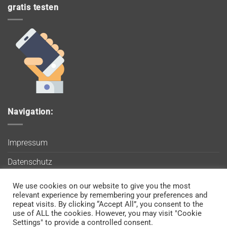
gratis testen
Navigation:
Impressum
Datenschutz
AGB
We use cookies on our website to give you the most
Wir verwenden Cookies, um sicherzustellen, dass Sie auf
relevant experience by remembering your preferences and
Blog
unserer Website die bestmögliche Erfahrung machen. Wenn
repeat visits. By clicking “Accept All”, you consent to the
use of ALL the cookies. However, you may visit "Cookie
Sie diese Website weiterhin nutzen, gehen wir davon aus, dass
Kontakt
Settings" to provide a controlled consent.
Sie damit einverstanden sind.