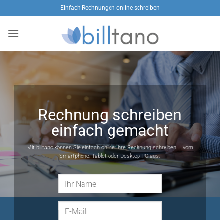
Zum
Einfach Rechnungen online schreiben
Inhalt
springen
Rechnung schreiben
einfach gemacht
Mit billtano können Sie einfach online Ihre Rechnung schreiben – vom
Smartphone, Tablet oder Desktop PC aus.