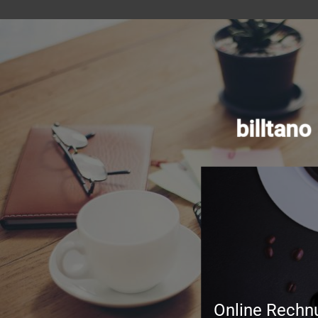
billtan
Online Rechn