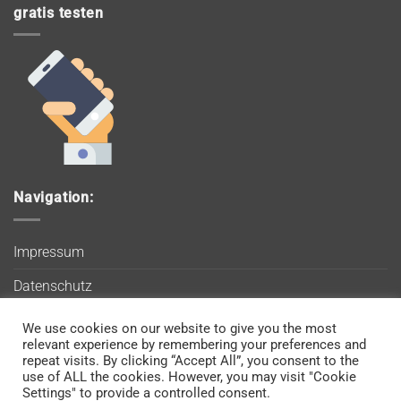
gratis testen
Navigation:
Impressum
Datenschutz
AGB
We use cookies on our website to give you the most
Wir verwenden Cookies, um sicherzustellen, dass Sie auf
relevant experience by remembering your preferences and
Blog
unserer Website die bestmögliche Erfahrung machen. Wenn
repeat visits. By clicking “Accept All”, you consent to the
use of ALL the cookies. However, you may visit "Cookie
Sie diese Website weiterhin nutzen, gehen wir davon aus, dass
Kontakt
Settings" to provide a controlled consent.
Sie damit einverstanden sind.