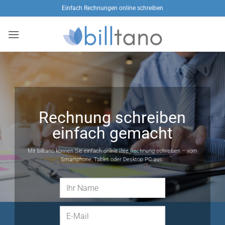
Zum
Einfach Rechnungen online schreiben
Inhalt
springen
Rechnung schreiben
einfach gemacht
Mit billtano können Sie einfach online Ihre Rechnung schreiben – vom
Smartphone, Tablet oder Desktop PC aus.