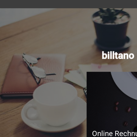
billtan
Online Rechn