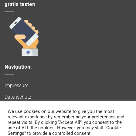
gratis testen
Navigation:
Impressum
Datenschutz
AGB
We use cookies on our website to give you the most
Wir verwenden Cookies, um sicherzustellen, dass Sie auf
relevant experience by remembering your preferences and
Blog
unserer Website die bestmögliche Erfahrung machen. Wenn
repeat visits. By clicking “Accept All”, you consent to the
use of ALL the cookies. However, you may visit "Cookie
Sie diese Website weiterhin nutzen, gehen wir davon aus, dass
Kontakt
Settings" to provide a controlled consent.
Sie damit einverstanden sind.