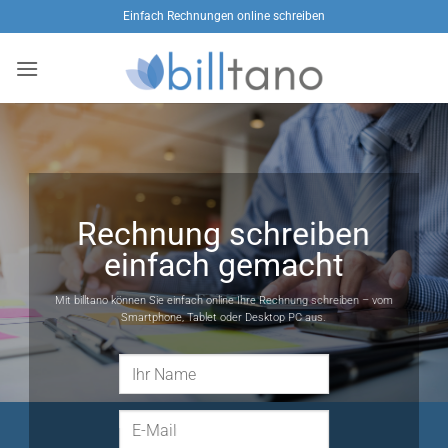
Zum
Einfach Rechnungen online schreiben
Inhalt
springen
Rechnung schreiben
einfach gemacht
Mit billtano können Sie einfach online Ihre Rechnung schreiben – vom
Smartphone, Tablet oder Desktop PC aus.