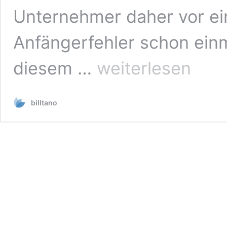
Unternehmer daher vor ei
Anfängerfehler schon ein
Rechnungen
diesem …
weiterlesen
schreiben
für
Einsteiger:
billtano
Die
häufigsten
Anfängerfehler